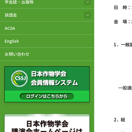
学会誌・出版物
日 時：
談話会
会 場：
ACSA
（府中
English
1．一般
お問い合わせ
一般講
2．総