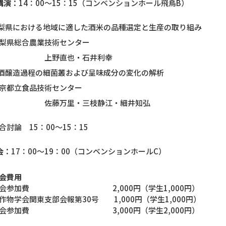
講演：
14：00～15：15（コンベンションホール飛鳥B）
山梨県における地域に適した酒米の品種選定と生産の取り組み
総合農業技術センター
野直也・石井利幸
清酒醸造過程の細菌叢および呈味成分の変化の解析
立食品技術センター
万里・三枝静江・細井知弘
 15：00～15：15
会：
17：00～19：00（コンベンションホールC）
会費用
演会参加費 2,000円（学生1,000円）
作物学会関東支部会報第30号 1,000円（学生1,000円）
親会参加費 3,000円（学生2,000円）