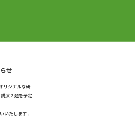
知らせ
オリジナルな研
別講演２題を予定
いいたします ．