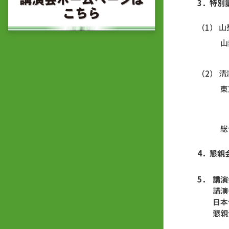
3．特別
（1） 
山梨県
上
（2） 
東京都
佐藤
総合討論
4．懇親
5．
講演
講
日本
懇