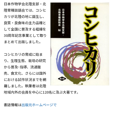
日本作物学会北陸支部・北
陸育種談話会では、コシヒ
カリが北陸の地に誕生し、
良質・良食味の主力品種と
して全国に普及する経緯を
30周年記念事業として取り
まとめて出版しました。
コシヒカリの育成に始ま
り、生理生態、栽培の研究
から普及･指導、流通販
売、食文化、さらには国外
における試作状況までを網
羅しました。執筆者は北陸
地域内外の会員を中心に120名に及ぶ大著です。
書誌情報は
出版元ホームページで