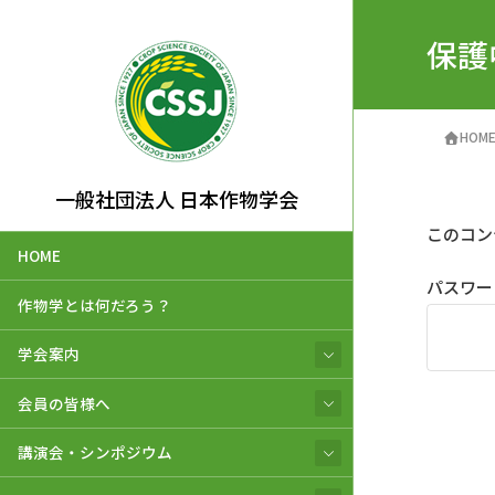
保護
HOM
一般社団法人 日本作物学会
このコン
HOME
パスワー
作物学とは何だろう？
学会案内
会員の皆様へ
講演会・シンポジウム