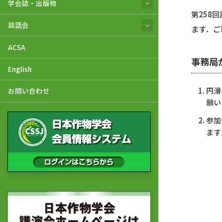
学会誌・出版物
第258
談話会
ます．ご
ACSA
事務局
English
円滑
お問い合わせ
願い
参加
ます