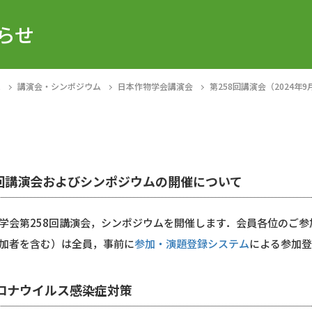
らせ
E
講演会・シンポジウム
日本作物学会講演会
第258回講演会（2024年9
8回講演会およびシンポジウムの開催について
学会第258回講演会，シンポジウムを開催します．会員各位のご
加者を含む）は全員，事前に
参加・演題登録システム
による参加
ロナウイルス感染症対策