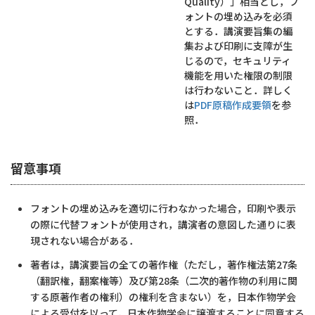
Quality）」相当とし，フ
ォントの埋め込みを必須
とする．講演要旨集の編
集および印刷に支障が生
じるので，セキュリティ
機能を用いた権限の制限
は行わないこと．詳しく
は
PDF原稿作成要領
を参
照．
留意事項
フォントの埋め込みを適切に行わなかった場合，印刷や表示
の際に代替フォントが使用され，講演者の意図した通りに表
現されない場合がある．
著者は，講演要旨の全ての著作権（ただし，著作権法第27条
（翻訳権，翻案権等）及び第28条（二次的著作物の利用に関
する原著作者の権利）の権利を含まない）を，日本作物学会
による受付を以って，日本作物学会に譲渡することに同意する