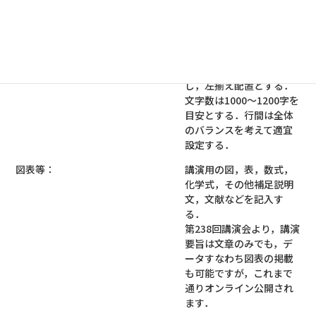
で，行間を調整したり，
空白行を追加したりする
ことは差し支えない．
本文：
余白を除く上端より縦61
mm以下の位置から開始
し，左揃え配置とする．
文字数は1000～1200字を
目安とする．行間は全体
のバランスを考えて適宜
設定する．
図表等：
講演用の図，表，数式，
化学式，その他補足説明
文，文献などを記入す
る．
第238回講演会より，講演
要旨は文章のみでも，デ
ータすなわち図表の掲載
も可能ですが，これまで
通りオンライン公開され
ます．