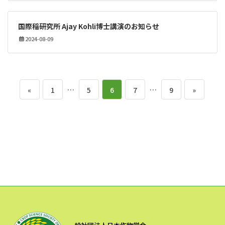
国際稲研究所 Ajay Kohli博士講演のお知らせ
2024-08-09
投
ペ
…
ペ
ペ
ペ
…
ペ
«
1
5
6
7
9
»
稿
ー
ー
ー
ー
ー
の
ジ
ジ
ジ
ジ
ジ
ペ
ー
ジ
送