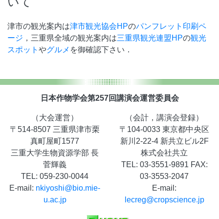
いて
津市の観光案内は
津市観光協会HP
の
パンフレット印刷ペ
ージ
，三重県全域の観光案内は
三重県観光連盟HP
の
観光
スポット
や
グルメ
を御確認下さい．
日本作物学会第257回講演会運営委員会
（大会運営）
（会計，講演会登録）
〒514-8507 三重県津市栗
〒104-0033 東京都中央区
真町屋町1577
新川2-22-4 新共立ビル2F
三重大学生物資源学部 長
株式会社共立
菅輝義
TEL: 03-3551-9891 FAX:
TEL: 059-230-0044
03-3553-2047
E-mail:
nkiyoshi@bio.mie-
E-mail:
u.ac.jp
lecreg@cropscience.jp